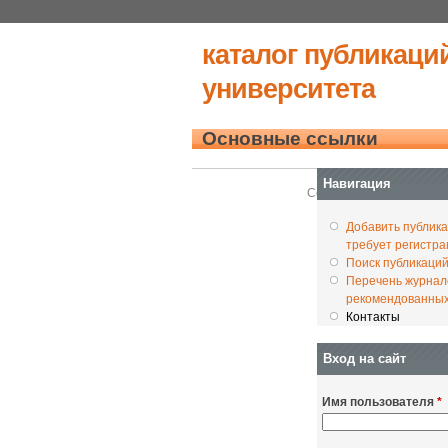
каталог публикаци
университета
Основные ссылки
На главную
Навигация
Создано на
Drupal
Добавить публика
требует регистра
Поиск публикаци
Перечень журнал
рекомендованны
Контакты
Вход на сайт
Имя пользователя
*