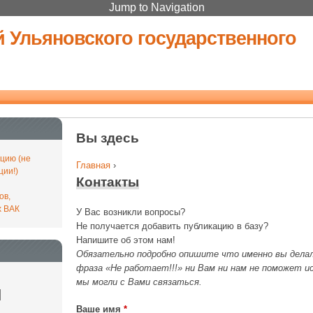
Jump to Navigation
й Ульяновского государственного
Вы здесь
цию (не
Главная
›
ции!)
Контакты
й
ов,
х ВАК
У Вас возникли вопросы?
Не получается добавить публикацию в базу?
Напишите об этом нам!
Обязательно подробно опишите что именно вы делал
фраза «Не работает!!!» ни Вам ни нам не поможет и
мы могли с Вами связаться.
Ваше имя
*